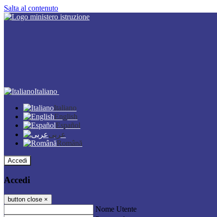
Salta al contenuto
Italiano
Italiano
English
Español
عربى
Română
Accedi
Accedi
button close
×
Nome Utente