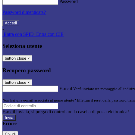
Password
Password dimenticata?
-
Entra con SPID
Entra con CIE
Seleziona utente
button close
×
Recupero password
button close
×
E-mail
Verrà inviato un messaggio all'indirizz
Non hai una e-mail associata al nome utente? Effettua il reset della password tram
E-mail inviata, si prega di controllare la casella di posta elettronica!
Errore
Chiudi