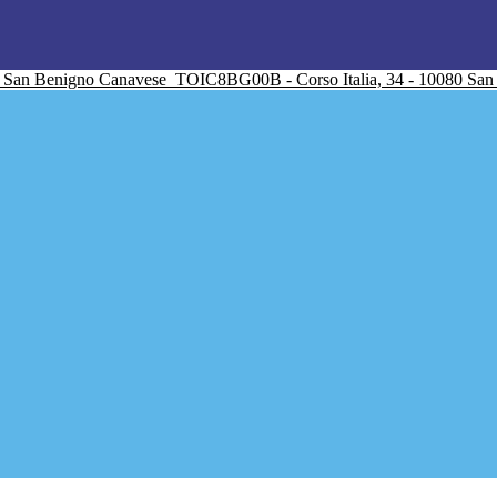
San Benigno Canavese
TOIC8BG00B - Corso Italia, 34 - 10080 Sa