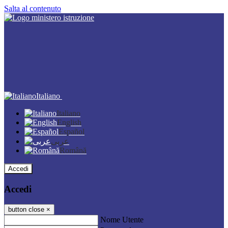
Salta al contenuto
Italiano
Italiano
English
Español
عربى
Română
Accedi
Accedi
button close
×
Nome Utente