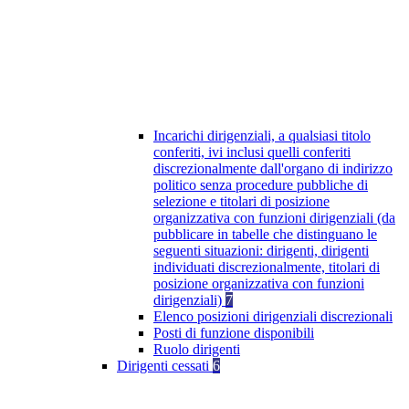
Incarichi dirigenziali, a qualsiasi titolo
conferiti, ivi inclusi quelli conferiti
discrezionalmente dall'organo di indirizzo
politico senza procedure pubbliche di
selezione e titolari di posizione
organizzativa con funzioni dirigenziali (da
pubblicare in tabelle che distinguano le
seguenti situazioni: dirigenti, dirigenti
individuati discrezionalmente, titolari di
posizione organizzativa con funzioni
dirigenziali)
7
Elenco posizioni dirigenziali discrezionali
Posti di funzione disponibili
Ruolo dirigenti
Dirigenti cessati
6