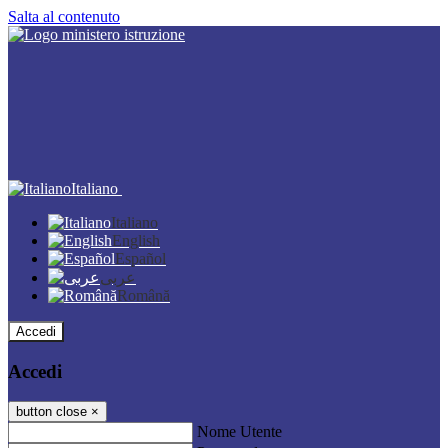
Salta al contenuto
Italiano
Italiano
English
Español
عربى
Română
Accedi
Accedi
button close
×
Nome Utente