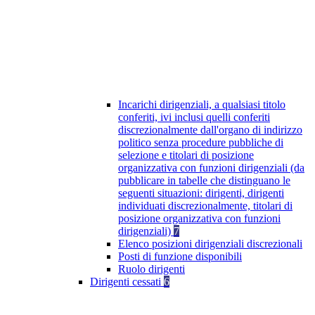
Incarichi dirigenziali, a qualsiasi titolo
conferiti, ivi inclusi quelli conferiti
discrezionalmente dall'organo di indirizzo
politico senza procedure pubbliche di
selezione e titolari di posizione
organizzativa con funzioni dirigenziali (da
pubblicare in tabelle che distinguano le
seguenti situazioni: dirigenti, dirigenti
individuati discrezionalmente, titolari di
posizione organizzativa con funzioni
dirigenziali)
7
Elenco posizioni dirigenziali discrezionali
Posti di funzione disponibili
Ruolo dirigenti
Dirigenti cessati
6