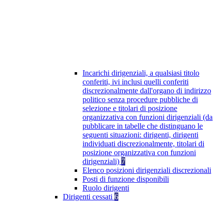
Incarichi dirigenziali, a qualsiasi titolo
conferiti, ivi inclusi quelli conferiti
discrezionalmente dall'organo di indirizzo
politico senza procedure pubbliche di
selezione e titolari di posizione
organizzativa con funzioni dirigenziali (da
pubblicare in tabelle che distinguano le
seguenti situazioni: dirigenti, dirigenti
individuati discrezionalmente, titolari di
posizione organizzativa con funzioni
dirigenziali)
7
Elenco posizioni dirigenziali discrezionali
Posti di funzione disponibili
Ruolo dirigenti
Dirigenti cessati
6