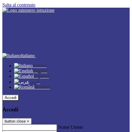
Salta al contenuto
Italiano
Italiano
English
Español
عربى
Română
Accedi
Accedi
button close
×
Nome Utente