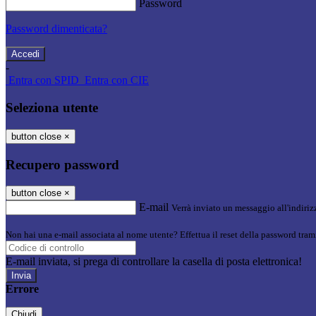
Password
Password dimenticata?
-
Entra con SPID
Entra con CIE
Seleziona utente
button close
×
Recupero password
button close
×
E-mail
Verrà inviato un messaggio all'indirizz
Non hai una e-mail associata al nome utente? Effettua il reset della password tram
E-mail inviata, si prega di controllare la casella di posta elettronica!
Errore
Chiudi