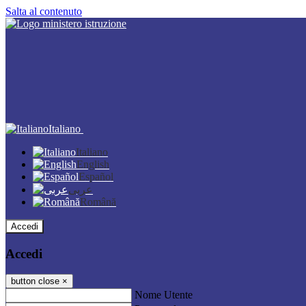
Salta al contenuto
Italiano
Italiano
English
Español
عربى
Română
Accedi
Accedi
button close
×
Nome Utente