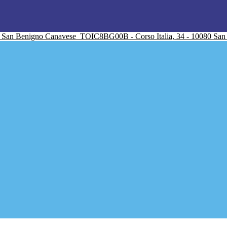
San Benigno Canavese
TOIC8BG00B - Corso Italia, 34 - 10080 Sa