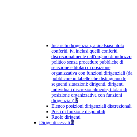
Incarichi dirigenziali, a qualsiasi titolo
conferiti, ivi inclusi quelli conferiti
discrezionalmente dall'organo di indirizzo
politico senza procedure pubbliche di
selezione e titolari di posizione
organizzativa con funzioni dirigenziali (da
pubblicare in tabelle che distinguano le
seguenti situazioni: dirigenti, dirigenti
individuati discrezionalmente, titolari di
posizione organizzativa con funzioni
dirigenziali)
7
Elenco posizioni dirigenziali discrezionali
Posti di funzione disponibili
Ruolo dirigenti
Dirigenti cessati
6