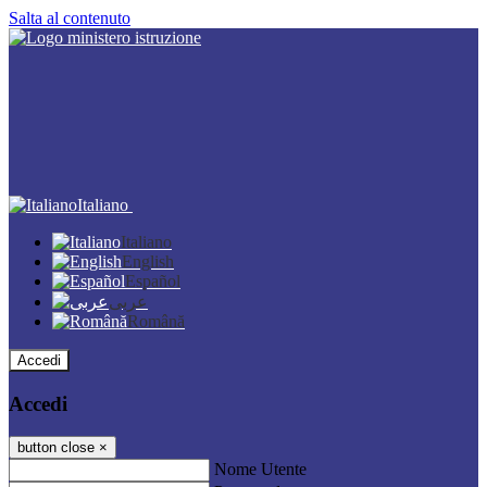
Salta al contenuto
Italiano
Italiano
English
Español
عربى
Română
Accedi
Accedi
button close
×
Nome Utente