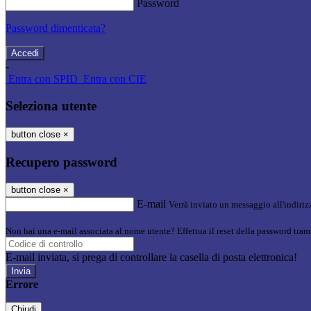
Password
Password dimenticata?
-
Entra con SPID
Entra con CIE
Seleziona utente
button close
×
Recupero password
button close
×
E-mail
Verrà inviato un messaggio all'indirizz
Non hai una e-mail associata al nome utente? Effettua il reset della password tram
E-mail inviata, si prega di controllare la casella di posta elettronica!
Errore
Chiudi