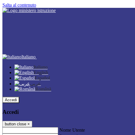
Salta al contenuto
Italiano
Italiano
English
Español
عربى
Română
Accedi
Accedi
button close
×
Nome Utente