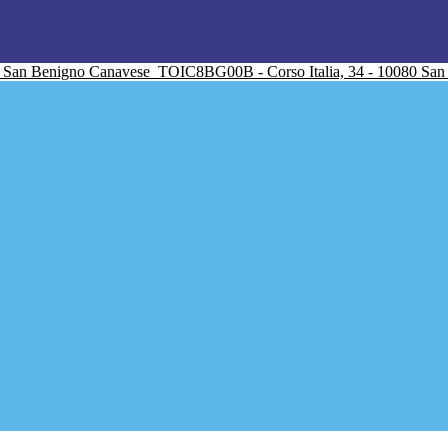
San Benigno Canavese
TOIC8BG00B - Corso Italia, 34 - 10080 Sa