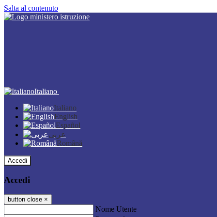
Salta al contenuto
Italiano
Italiano
English
Español
عربى
Română
Accedi
Accedi
button close
×
Nome Utente