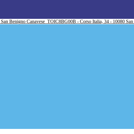
San Benigno Canavese
TOIC8BG00B - Corso Italia, 34 - 10080 Sa