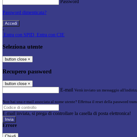
Password
Password dimenticata?
-
Entra con SPID
Entra con CIE
Seleziona utente
button close
×
Recupero password
button close
×
E-mail
Verrà inviato un messaggio all'indirizz
Non hai una e-mail associata al nome utente? Effettua il reset della password tram
E-mail inviata, si prega di controllare la casella di posta elettronica!
Errore
Chiudi