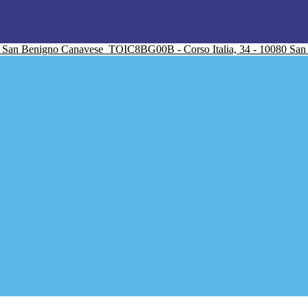
San Benigno Canavese
TOIC8BG00B - Corso Italia, 34 - 10080 Sa