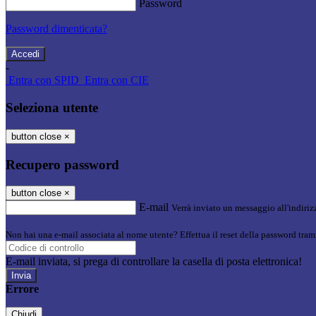
Password
Password dimenticata?
-
Entra con SPID
Entra con CIE
Seleziona utente
button close
×
Recupero password
button close
×
E-mail
Verrà inviato un messaggio all'indirizz
Non hai una e-mail associata al nome utente? Effettua il reset della password tram
E-mail inviata, si prega di controllare la casella di posta elettronica!
Errore
Chiudi