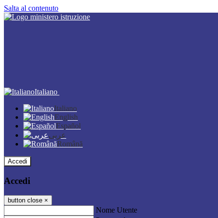
Salta al contenuto
Italiano
Italiano
English
Español
عربى
Română
Accedi
Accedi
button close
×
Nome Utente