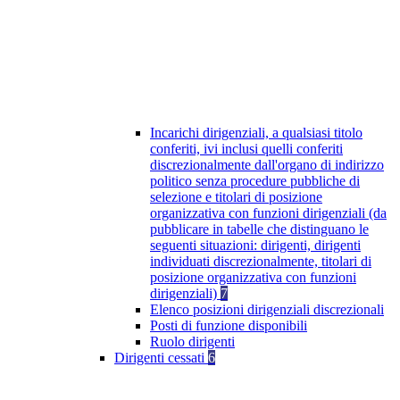
Incarichi dirigenziali, a qualsiasi titolo
conferiti, ivi inclusi quelli conferiti
discrezionalmente dall'organo di indirizzo
politico senza procedure pubbliche di
selezione e titolari di posizione
organizzativa con funzioni dirigenziali (da
pubblicare in tabelle che distinguano le
seguenti situazioni: dirigenti, dirigenti
individuati discrezionalmente, titolari di
posizione organizzativa con funzioni
dirigenziali)
7
Elenco posizioni dirigenziali discrezionali
Posti di funzione disponibili
Ruolo dirigenti
Dirigenti cessati
6