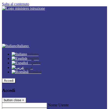
Salta al contenuto
Italiano
Italiano
English
Español
عربى
Română
Accedi
Accedi
button close
×
Nome Utente