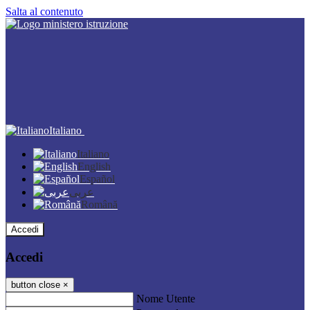
Salta al contenuto
Italiano
Italiano
English
Español
عربى
Română
Accedi
Accedi
button close
×
Nome Utente