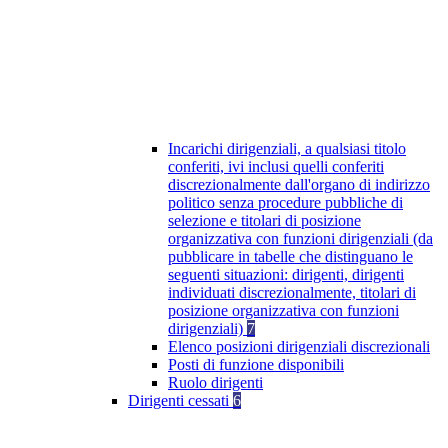
Incarichi dirigenziali, a qualsiasi titolo
conferiti, ivi inclusi quelli conferiti
discrezionalmente dall'organo di indirizzo
politico senza procedure pubbliche di
selezione e titolari di posizione
organizzativa con funzioni dirigenziali (da
pubblicare in tabelle che distinguano le
seguenti situazioni: dirigenti, dirigenti
individuati discrezionalmente, titolari di
posizione organizzativa con funzioni
dirigenziali)
7
Elenco posizioni dirigenziali discrezionali
Posti di funzione disponibili
Ruolo dirigenti
Dirigenti cessati
6